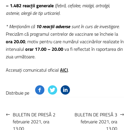
– 1.482 reacții generale
(febră, cefalee, mialgii, artralgii,
astenie, alergii de tip urticarie)
.
* Menționăm că
10 reacții adverse
sunt în curs de investigare.
Precizăm că programul centrelor de vaccinare se încheie la
ora 20.00
, motiv pentru care numărul vaccinărilor realizate în
intervalul
orar 17.00 – 20.00
va fi reflectat în raportarea din
ziua următoare.
Accesați comunicatul oficial
AICI
.
Distribuie pe
←
→
BULETIN DE PRESĂ 2
BULETIN DE PRESĂ 3
februarie 2021, ora
februarie 2021, ora
13.00
13.00