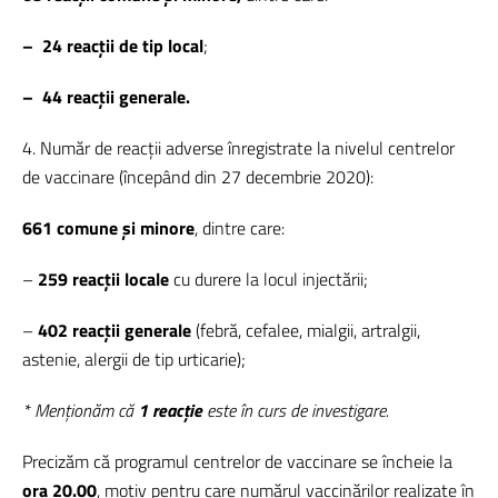
– 24 reacții de tip local
;
– 44 reacții generale.
4. Număr de reacții adverse înregistrate la nivelul centrelor
de vaccinare (începând din 27 decembrie 2020):
661 comune și minore
, dintre care:
–
259
reacții locale
cu durere la locul injectării;
–
402 reacții generale
(febră, cefalee, mialgii, artralgii,
astenie, alergii de tip urticarie);
*
Menționăm că
1
reacție
este
în curs de investigare.
Precizăm că programul centrelor de vaccinare se încheie la
ora 20.00
, motiv pentru care numărul vaccinărilor realizate în