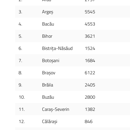
3.
Argeș
5545
4.
Bacău
4553
5.
Bihor
3621
6.
Bistrița-Năsăud
1524
7.
Botoșani
1684
8.
Brașov
6122
9.
Brăila
2405
10.
Buzău
2800
11.
Caraș-Severin
1382
12.
Călărași
846