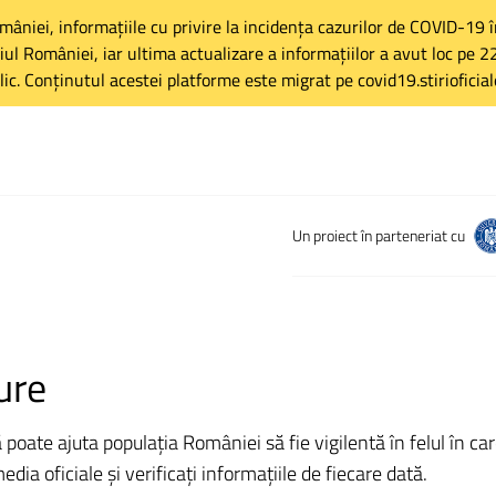
omâniei, informațiile cu privire la incidența cazurilor de COVID-19
toriul României, iar ultima actualizare a informațiilor a avut loc pe
lic. Conținutul acestei platforme este migrat pe covid19.stirioficiale
Un proiect în parteneriat cu
ure
ate ajuta populația României să fie vigilentă în felul în care 
ia oficiale și verificați informațiile de fiecare dată.