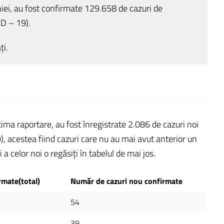
niei, au fost confirmate 129.658 de cazuri de
ID – 19).
ți.
ltima raportare, au fost înregistrate 2.086 de cazuri noi
 acestea fiind cazuri care nu au mai avut anterior un
i a celor noi o regăsiți în tabelul de mai jos.
rmate(total)
Număr de cazuri nou confirmate
54
39