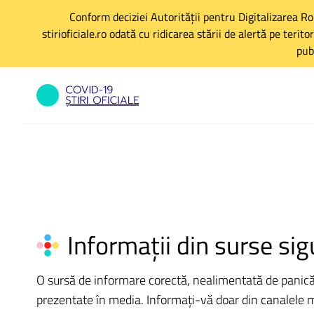
Conform deciziei Autorității pentru Digitalizarea R
stirioficiale.ro odată cu ridicarea stării de alertă pe teri
pub
Informații din surse sig
O sursă de informare corectă, nealimentată de panică po
prezentate în media. Informați-vă doar din canalele med