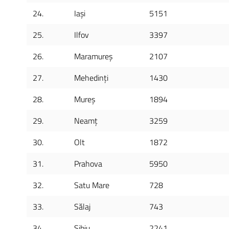
24.
Iași
5151
25.
Ilfov
3397
26.
Maramureș
2107
27.
Mehedinți
1430
28.
Mureș
1894
29.
Neamț
3259
30.
Olt
1872
31.
Prahova
5950
32.
Satu Mare
728
33.
Sălaj
743
34.
Sibiu
2241