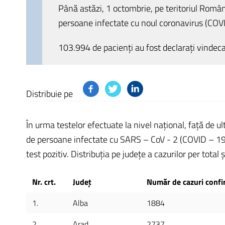
Până astăzi, 1 octombrie, pe teritoriul Româ
persoane infectate cu noul coronavirus (COV
103.994 de pacienți au fost declarați vindeca
Distribuie pe
În urma testelor efectuate la nivel național, față de u
de persoane infectate cu SARS – CoV - 2 (COVID – 19),
test pozitiv. Distribuția pe județe a cazurilor per total ș
Nr. crt.
Județ
Număr de cazuri confi
1.
Alba
1884
2.
Arad
2737