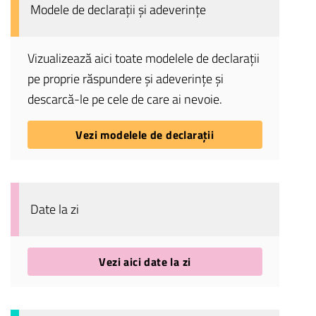
Modele de declarații și adeverințe
Vizualizează aici toate modelele de declarații
pe proprie răspundere și adeverințe și
descarcă-le pe cele de care ai nevoie.
Vezi modelele de declarații
Date la zi
Vezi aici date la zi