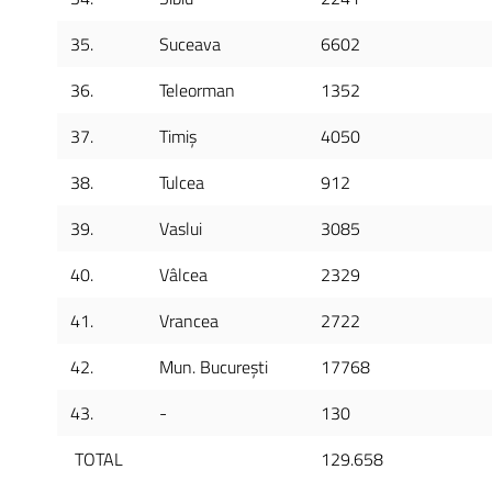
35.
Suceava
6602
36.
Teleorman
1352
37.
Timiș
4050
38.
Tulcea
912
39.
Vaslui
3085
40.
Vâlcea
2329
41.
Vrancea
2722
42.
Mun. București
17768
43.
-
130
TOTAL
129.658