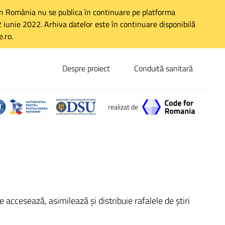
 în România nu se publica în continuare pe platforma
 22 iunie 2022. Arhiva datelor este în continuare disponibilă
.ro.
Despre proiect
Conduită sanitară
realizat de
accesează, asimilează și distribuie rafalele de știri