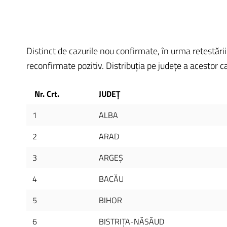
Distinct de cazurile nou confirmate, în urma retestării
reconfirmate pozitiv. Distribuția pe județe a acestor caz
Nr. Crt.
JUDEȚ
1
ALBA
2
ARAD
3
ARGEŞ
4
BACĂU
5
BIHOR
6
BISTRIŢA-NĂSĂUD