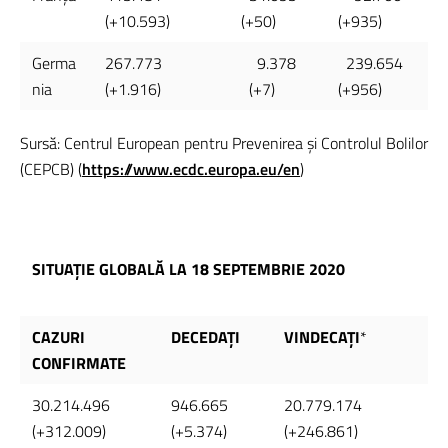
(+10.593)
(+50)
(+935)
Germa
267.773
9.378
239.654
nia
(+1.916)
(+7)
(+956)
Sursă: Centrul European pentru Prevenirea și Controlul Bolilor
(CEPCB) (
https://www.ecdc.europa.eu/en
)
SITUAȚIE GLOBALĂ LA 18 SEPTEMBRIE 2020
CAZURI
DECEDAȚI
VINDECAȚI
*
CONFIRMATE
30.214.496
946.665
20.779.174
(+312.009)
(+5.374)
(+246.861)