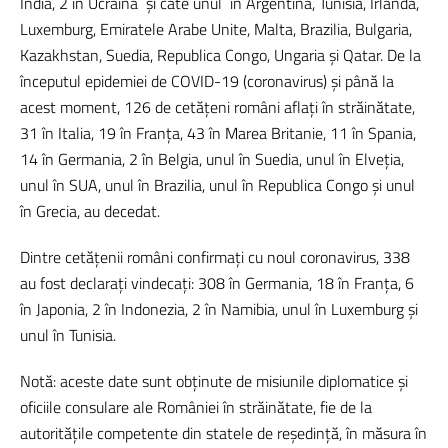
India, 2 în Ucraina
și câte unul
în Argentina, Tunisia, Irlanda,
Luxemburg, Emiratele Arabe Unite, Malta, Brazilia, Bulgaria,
Kazakhstan, Suedia, Republica Congo, Ungaria și Qatar. De la
începutul epidemiei de COVID-19 (coronavirus) și până la
acest moment, 126 de cetățeni români aflați în străinătate,
31 în Italia, 19 în Franța, 43 în Marea Britanie, 11 în Spania,
14 în Germania, 2 în Belgia, unul în Suedia, unul în Elveția,
unul în SUA, unul în Brazilia, unul în Republica Congo și unul
în Grecia, au decedat.
Dintre cetățenii români confirmați cu noul coronavirus, 338
au fost declarați vindecați: 308 în Germania, 18 în Franța, 6
în Japonia, 2 în Indonezia, 2 în Namibia, unul în Luxemburg și
unul în Tunisia.
Notă: aceste date sunt obținute de misiunile diplomatice și
oficiile consulare ale României în străinătate, fie de la
autoritățile competente din statele de reședință, în măsura în