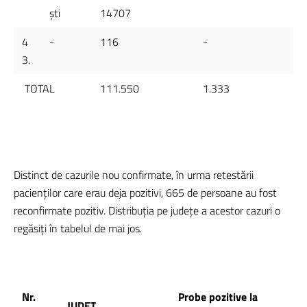
ști
14707
4
-
116
-
3.
TOTAL
111.550
1.333
Distinct de cazurile nou confirmate, în urma retestării
pacienților care erau deja pozitivi, 665 de persoane au fost
reconfirmate pozitiv. Distribuția pe județe a acestor cazuri o
regăsiți în tabelul de mai jos.
Nr.
Probe pozitive la
JUDEȚ