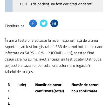
89.119 de pacienți au fost declarați vindecați.
Distribuie pe
În urma testelor efectuate la nivel național, față de ultima
raportare, au fost înregistrate 1.333 de cazuri noi de persoane
infectate cu SARS – CoV - 2 (COVID – 19), acestea fiind
cazuri care nu au mai avut anterior un test pozitiv. Distribuția
pe județe a cazurilor per total și a celor noi o regăsiți în
tabelul de mai jos.
N
Județ
Număr de cazuri
Număr de cazuri
r.
confirmate(total)
nou confirmate
cr
t.