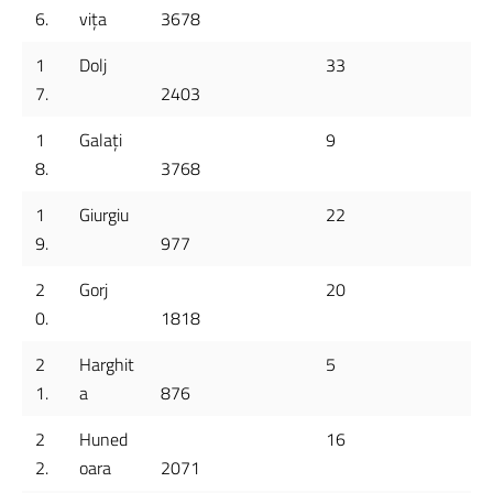
6.
vița
3678
1
Dolj
33
7.
2403
1
Galați
9
8.
3768
1
Giurgiu
22
9.
977
2
Gorj
20
0.
1818
2
Harghit
5
1.
a
876
2
Huned
16
2.
oara
2071