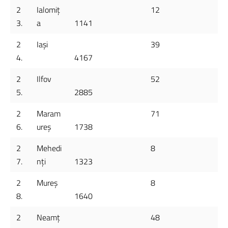
2
Ialomiț
12
3.
a
1141
2
Iași
39
4.
4167
2
Ilfov
52
5.
2885
2
Maram
71
6.
ureș
1738
2
Mehedi
8
7.
nți
1323
2
Mureș
8
8.
1640
2
Neamț
48