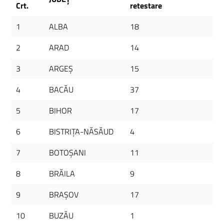
Crt.
retestare
1
ALBA
18
2
ARAD
14
3
ARGEŞ
15
4
BACĂU
37
5
BIHOR
17
6
BISTRIŢA-NĂSĂUD
4
7
BOTOŞANI
11
8
BRĂILA
9
9
BRAŞOV
17
10
BUZĂU
1