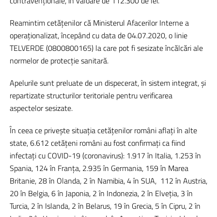
contravenţionale, în valoare de 112.300 de lei.
Reamintim cetățenilor că Ministerul Afacerilor Interne a
operaționalizat, începând cu data de 04.07.2020, o linie
TELVERDE (0800800165) la care pot fi sesizate încălcări ale
normelor de protecție sanitară.
Apelurile sunt preluate de un dispecerat, în sistem integrat, și
repartizate structurilor teritoriale pentru verificarea
aspectelor sesizate.
În ceea ce privește situația cetățenilor români aflați în alte
state, 6.612 cetățeni români au fost confirmați ca fiind
infectați cu COVID-19 (coronavirus): 1.917 în Italia, 1.253 în
Spania, 124 în Franța, 2.935 în Germania, 159 în Marea
Britanie, 28 în Olanda, 2 în Namibia, 4 în SUA,
112 în Austria,
20 în Belgia, 6 în Japonia, 2 în Indonezia, 2 în Elveția, 3 în
Turcia, 2 în Islanda, 2 în Belarus, 19 în Grecia, 5 în Cipru, 2 în