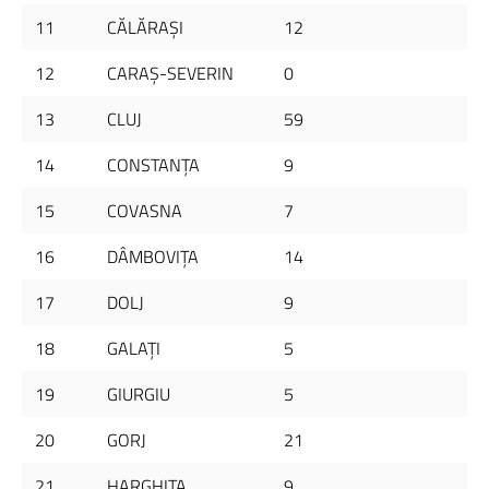
11
CĂLĂRAŞI
12
12
CARAŞ-SEVERIN
0
13
CLUJ
59
14
CONSTANŢA
9
15
COVASNA
7
16
DÂMBOVIŢA
14
17
DOLJ
9
18
GALAŢI
5
19
GIURGIU
5
20
GORJ
21
21
HARGHITA
9