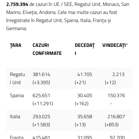
2.759.394
de cazuri în UE / SEE, Regatul Unit, Monaco, San
Marino, Elveția, Andorra. Cele mai multe cazuri au fost
înregistrate în Regatul Unit, Spania, Italia, Franţa și
Germania.
ŢARA
CAZURI
DECEDAȚ
VINDECAŢI
*
CONFIRMATE
I
Regatu
381.614
41.705
2.213
l Unit
(+3.395)
(+21)
(+12)
Spania
625.651
30.405
150.376
(+11.291)
(+162)
-
Italia
293.025
35.658
216.807
(+1.583)
(+13)
(+853)
Franţa
415.481
31.095
92.700