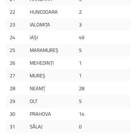
22
HUNEDOARA
2
23
IALOMIŢA
3
24
IAŞI
49
25
MARAMUREŞ
5
26
MEHEDINŢI
1
27
MUREŞ
1
28
NEAMŢ
28
29
OLT
5
30
PRAHOVA
14
31
SĂLAJ
0