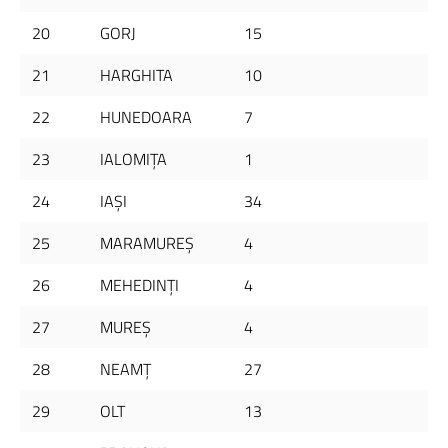
20
GORJ
15
21
HARGHITA
10
22
HUNEDOARA
7
23
IALOMIŢA
1
24
IAŞI
34
25
MARAMUREŞ
4
26
MEHEDINŢI
4
27
MUREŞ
4
28
NEAMŢ
27
29
OLT
13