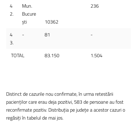
4
Mun.
236
2.
Bucure
ști
10362
4
-
81
-
3.
TOTAL
83.150
1.504
Distinct de cazurile nou confirmate, în urma retestării
pacienților care erau deja pozitivi, 583 de persoane au fost
reconfirmate pozitiv. Distribuția pe județe a acestor cazuri o
regăsiți în tabelul de mai jos.