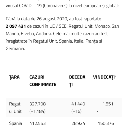
virusul COVID – 19 (Coronavirus) la nivel european și global:
Până la data de 26 august 2020, au fost raportate
2 097 431
de cazuri în UE / SEE, Regatul Unit, Monaco, San
Marino, Elveția, Andorra. Cele mai multe cazuri au fost
înregistrate în Regatul Unit, Spania, Italia, Franţa și
Germania.
ŢARA
CAZURI
DECEDA
VINDECAŢI
*
CONFIRMATE
ȚI
Regat
327.798
41.449
1.551
ul Unit
(+1.184)
(+16)
-
Spania
412.553
28.924
150.376