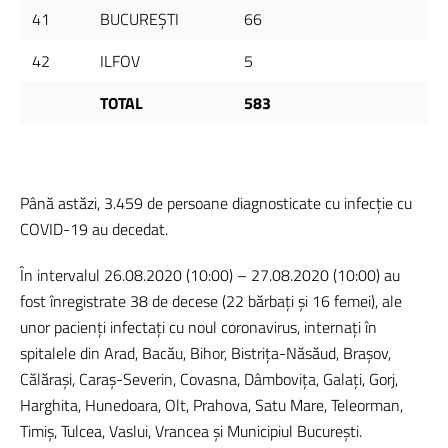
41
BUCUREŞTI
66
42
ILFOV
5
TOTAL
583
Până astăzi, 3.459 de persoane diagnosticate cu infecție cu
COVID-19 au decedat.
În intervalul 26.08.2020 (10:00) – 27.08.2020 (10:00) au
fost înregistrate 38 de decese (22 bărbați și 16 femei), ale
unor pacienți infectați cu noul coronavirus, internați în
spitalele din Arad, Bacău, Bihor, Bistrița-Năsăud, Brașov,
Călărași, Caraș-Severin, Covasna, Dâmbovița, Galați, Gorj,
Harghita, Hunedoara, Olt, Prahova, Satu Mare, Teleorman,
Timiș, Tulcea, Vaslui, Vrancea și Municipiul București.