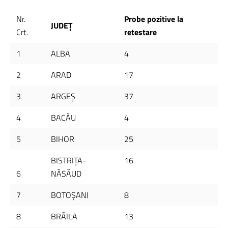
Nr.
Probe pozitive la
JUDEȚ
Crt.
retestare
1
ALBA
4
2
ARAD
17
3
ARGEŞ
37
4
BACĂU
4
5
BIHOR
25
BISTRIŢA-
16
6
NĂSĂUD
7
BOTOŞANI
8
8
BRĂILA
13