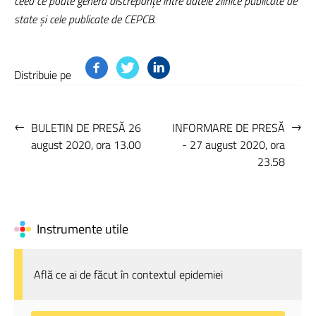
ceea ce poate genera discrepanțe între datele zilnice publicate de
state și cele publicate de CEPCB.
Distribuie pe
←
→
BULETIN DE PRESĂ 26
INFORMARE DE PRESĂ
august 2020, ora 13.00
- 27 august 2020, ora
23.58
Instrumente utile
Află ce ai de făcut în contextul epidemiei