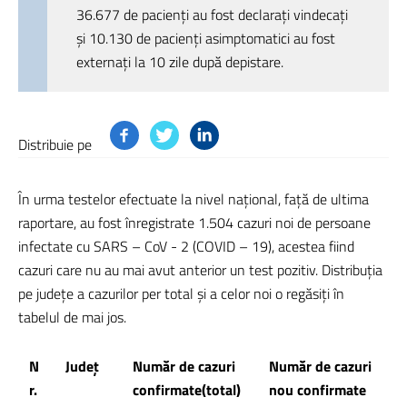
36.677 de pacienți au fost declarați vindecați
și 10.130 de pacienți asimptomatici au fost
externați la 10 zile după depistare.
Distribuie pe
În urma testelor efectuate la nivel național, față de ultima
raportare, au fost înregistrate 1.504 cazuri noi de persoane
infectate cu SARS – CoV - 2 (COVID – 19), acestea fiind
cazuri care nu au mai avut anterior un test pozitiv. Distribuția
pe județe a cazurilor per total și a celor noi o regăsiți în
tabelul de mai jos.
N
Județ
Număr de cazuri
Număr de cazuri
r.
confirmate(total)
nou confirmate