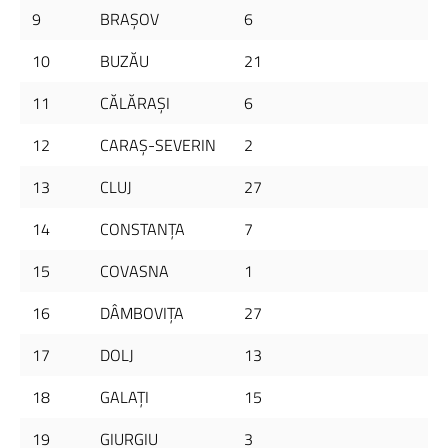
9
BRAŞOV
6
10
BUZĂU
21
11
CĂLĂRAŞI
6
12
CARAŞ-SEVERIN
2
13
CLUJ
27
14
CONSTANŢA
7
15
COVASNA
1
16
DÂMBOVIŢA
27
17
DOLJ
13
18
GALAŢI
15
19
GIURGIU
3