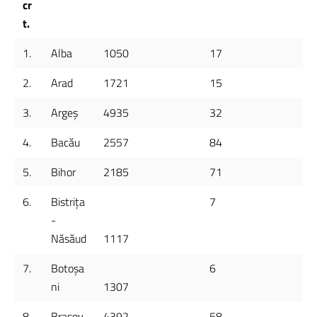
cr
t.
1.
Alba
1050
17
2.
Arad
1721
15
3.
Argeș
4935
32
4.
Bacău
2557
84
5.
Bihor
2185
71
6.
Bistrița
7
-
Năsăud
1117
7.
Botoșa
6
ni
1307
8.
Brașov
4392
58