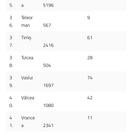
5.
a
5196
3
Teleor
9
6.
man
567
3
Timiș
61
7.
2416
3
Tulcea
28
8.
504
3
Vaslui
74
9.
1697
4
Vâlcea
42
0.
1080
4
Vrance
11
1.
a
2341