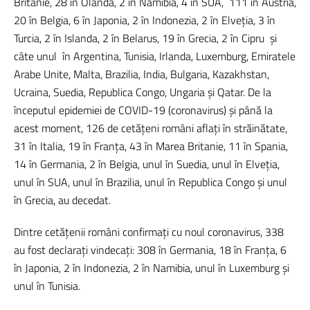
Britanie, 28 în Olanda, 2 în Namibia, 4 în SUA,
111 în Austria,
20 în Belgia, 6 în Japonia, 2 în Indonezia, 2 în Elveția, 3 în
Turcia, 2 în Islanda, 2 în Belarus, 19 în Grecia, 2 în Cipru
și
câte unul
în Argentina, Tunisia, Irlanda, Luxemburg, Emiratele
Arabe Unite, Malta, Brazilia, India, Bulgaria, Kazakhstan,
Ucraina, Suedia, Republica Congo, Ungaria și Qatar. De la
începutul epidemiei de COVID-19 (coronavirus) și până la
acest moment, 126 de cetățeni români aflați în străinătate,
31 în Italia, 19 în Franța, 43 în Marea Britanie, 11 în Spania,
14 în Germania, 2 în Belgia, unul în Suedia, unul în Elveția,
unul în SUA, unul în Brazilia, unul în Republica Congo și unul
în Grecia, au decedat.
Dintre cetățenii români confirmați cu noul coronavirus, 338
au fost declarați vindecați: 308 în Germania, 18 în Franța, 6
în Japonia, 2 în Indonezia, 2 în Namibia, unul în Luxemburg și
unul în Tunisia.