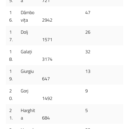
5.
a
721
1
Dâmbo
47
6.
vița
2942
1
Dolj
26
7.
1571
1
Galați
32
8.
3174
1
Giurgiu
13
9.
647
2
Gorj
9
0.
1492
2
Harghit
5
1.
a
684