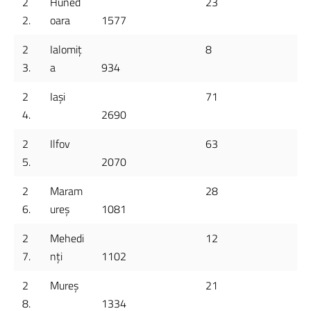
2
Huned
23
2.
oara
1577
2
Ialomiț
8
3.
a
934
2
Iași
71
4.
2690
2
Ilfov
63
5.
2070
2
Maram
28
6.
ureș
1081
2
Mehedi
12
7.
nți
1102
2
Mureș
21
8.
1334