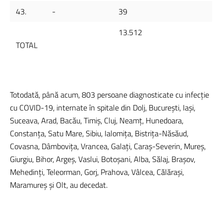
43.
-
39
13.512
TOTAL
Totodată, până acum, 803 persoane diagnosticate cu infecție
cu COVID-19, internate în spitale din Dolj, București, Iași,
Suceava, Arad, Bacău, Timiș, Cluj, Neamț, Hunedoara,
Constanța, Satu Mare, Sibiu, Ialomița, Bistrița-Năsăud,
Covasna, Dâmbovița, Vrancea, Galați, Caraș-Severin, Mureș,
Giurgiu, Bihor, Argeș, Vaslui, Botoșani, Alba, Sălaj, Brașov,
Mehedinți, Teleorman, Gorj, Prahova, Vâlcea, Călărași,
Maramureș și Olt, au decedat.