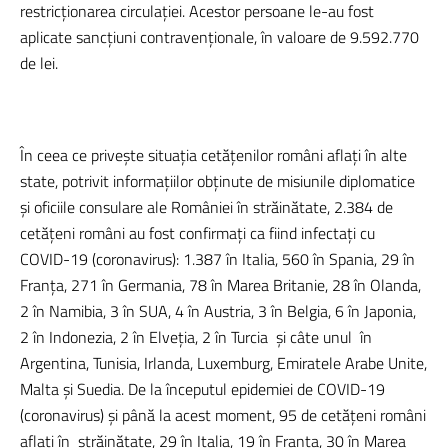
restricţionarea circulaţiei. Acestor persoane le-au fost
aplicate sancţiuni contravenţionale, în valoare de 9.592.770
de lei.
În ceea ce privește situația cetățenilor români aflați în alte
state, potrivit informațiilor obținute de misiunile diplomatice
și oficiile consulare ale României în străinătate, 2.384 de
cetățeni români au fost confirmați ca fiind infectați cu
COVID-19 (coronavirus): 1.387 în Italia, 560 în Spania, 29 în
Franța, 271 în Germania, 78 în Marea Britanie, 28 în Olanda,
2 în Namibia, 3 în SUA, 4 în Austria, 3 în Belgia, 6 în Japonia,
2 în Indonezia, 2 în Elveția, 2 în Turcia
și câte unul
în
Argentina, Tunisia, Irlanda, Luxemburg, Emiratele Arabe Unite,
Malta și Suedia.
De la începutul epidemiei de COVID-19
(coronavirus) și până la acest moment, 95 de cetățeni români
aflați în
străinătate, 29 în Italia, 19 în Franța, 30 în Marea