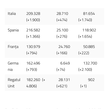
Italia
209.328
28.710
81.654
(+1.900)
(+474)
(+1.740)
Spania
216.582
25.100
118.902
(+1.366)
(+276)
(+1.654)
Franţa
130.979
24.760
50.885
(+794)
(+166)
(+222)
Germa
162.496
6.649
132.700
nia
(+793)
(+74)
(+2.100)
Regatul
182.260
(+
28.131
902
Unit
4.806)
(+621)
(+1)