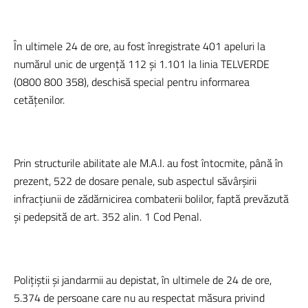
În ultimele 24 de ore, au fost înregistrate 401 apeluri la
numărul unic de urgență 112 și 1.101 la linia TELVERDE
(0800 800 358), deschisă special pentru informarea
cetățenilor.
Prin structurile abilitate ale M.A.I. au fost întocmite, până în
prezent, 522 de dosare penale, sub aspectul săvârșirii
infracțiunii de zădărnicirea combaterii bolilor, faptă prevăzută
şi pedepsită de art. 352 alin. 1 Cod Penal.
Polițiștii și jandarmii au depistat, în ultimele de 24 de ore,
5.374 de persoane care nu au respectat măsura privind