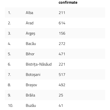
confirmate
1.
Alba
211
2.
Arad
614
3.
Argeș
156
4.
Bacău
272
5.
Bihor
471
6.
Bistrița-Năsăud
221
7.
Botoșani
517
8.
Brașov
492
9.
Brăila
25
10.
Buzău
41