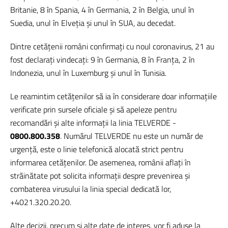
Britanie, 8 în Spania, 4 în Germania, 2 în Belgia, unul în
Suedia, unul în Elveția și unul în SUA, au decedat.
Dintre cetățenii români confirmați cu noul coronavirus, 21 au
fost declarați vindecați: 9 în Germania, 8 în Franța, 2 în
Indonezia, unul în Luxemburg și unul în Tunisia.
Le reamintim cetățenilor să ia în considerare doar informațiile
verificate prin sursele oficiale și să apeleze pentru
recomandări și alte informații la linia TELVERDE -
0800.800.358
. Numărul TELVERDE nu este un număr de
urgență, este o linie telefonică alocată strict pentru
informarea cetățenilor. De asemenea, românii aflați în
străinătate pot solicita informații despre prevenirea și
combaterea virusului la linia special dedicată lor,
+4021.320.20.20.
Alte decizii, precum și alte date de interes, vor fi aduse la