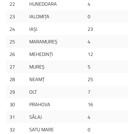
22
HUNEDOARA
4
23
IALOMIŢA
0
24
IAŞI
23
25
MARAMUREŞ
4
26
MEHEDINŢI
12
27
MUREŞ
5
28
NEAMŢ
25
29
OLT
7
30
PRAHOVA
16
31
SĂLAJ
4
32
SATU MARE
0