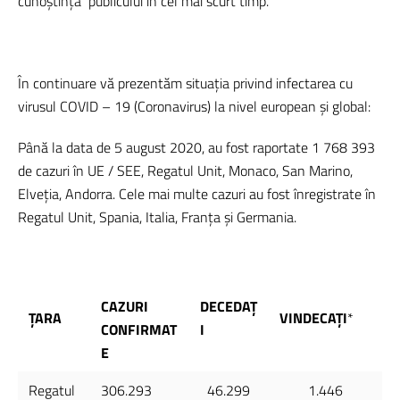
cunoștința publicului în cel mai scurt timp.
În continuare vă prezentăm situația privind infectarea cu
virusul COVID – 19 (Coronavirus) la nivel european și global:
Până la data de 5 august 2020, au fost raportate 1 768 393
de cazuri în UE / SEE, Regatul Unit, Monaco, San Marino,
Elveția, Andorra. Cele mai multe cazuri au fost înregistrate în
Regatul Unit, Spania, Italia, Franţa și Germania.
CAZURI
DECEDAȚ
ŢARA
VINDECA
ŢI
*
CONFIRMAT
I
E
Regatul
306.293
46.299
1.446