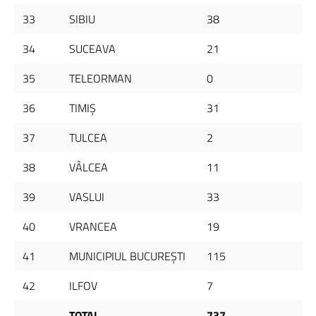
33
SIBIU
38
34
SUCEAVA
21
35
TELEORMAN
0
36
TIMIŞ
31
37
TULCEA
2
38
VÂLCEA
11
39
VASLUI
33
40
VRANCEA
19
41
MUNICIPIUL BUCUREŞTI
115
42
ILFOV
7
TOTAL
737