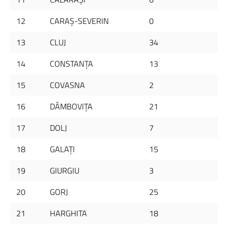
12
CARAŞ-SEVERIN
0
13
CLUJ
34
14
CONSTANŢA
13
15
COVASNA
2
16
DÂMBOVIŢA
21
17
DOLJ
7
18
GALAŢI
15
19
GIURGIU
3
20
GORJ
25
21
HARGHITA
18