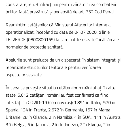
constatate, ieri, 3 infracțiuni pentru zădărnicirea combaterii
bolilor, faptă prevăzută și pedepsită de art. 352 Cod Penal.
Reamintim cetățenilor că Ministerul Afacerilor Interne a
operaționalizat, începând cu data de 04.07.2020, o linie
TELVERDE (0800800165) la care pot fi sesizate încălcări ale
normelor de protecție sanitară.
Apelurile sunt preluate de un dispecerat, în sistem integrat, și
repartizate structurilor teritoriale pentru verificarea
aspectelor sesizate.
În ceea ce privește situația cetățenilor români aflați în alte
state, 5.612 cetățeni români au fost confirmați ca fiind
infectați cu COVID-19 (coronavirus): 1.891 în Italia, 570 în
Spania, 124 în Franța, 2.672 în Germania, 157 în Marea
Britanie, 28 în Olanda, 2 în Namibia, 4 în SUA, 111 în Austria,
3 în Belgia, 6 în Japonia, 2 în Indonezia, 2 în Elveția, 2 în