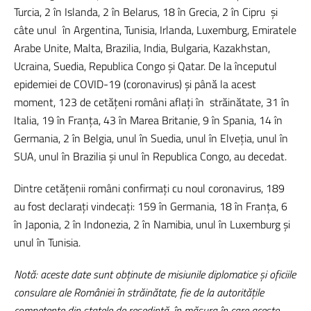
Turcia, 2 în Islanda, 2 în Belarus, 18 în Grecia, 2 în Cipru și
câte unul în Argentina, Tunisia, Irlanda, Luxemburg, Emiratele
Arabe Unite, Malta, Brazilia, India, Bulgaria, Kazakhstan,
Ucraina, Suedia, Republica Congo și Qatar. De la începutul
epidemiei de COVID-19 (coronavirus) și până la acest
moment, 123 de cetățeni români aflați în străinătate, 31 în
Italia, 19 în Franța, 43 în Marea Britanie, 9 în Spania, 14 în
Germania, 2 în Belgia, unul în Suedia, unul în Elveția, unul în
SUA, unul în Brazilia și unul în Republica Congo, au decedat.
Dintre cetățenii români confirmați cu noul coronavirus, 189
au fost declarați vindecați: 159 în Germania, 18 în Franța, 6
în Japonia, 2 în Indonezia, 2 în Namibia, unul în Luxemburg și
unul în Tunisia.
Notă: aceste date sunt obținute de misiunile diplomatice și oficiile
consulare ale României în străinătate, fie de la autoritățile
competente din statele de reședință, în măsura în care aceste