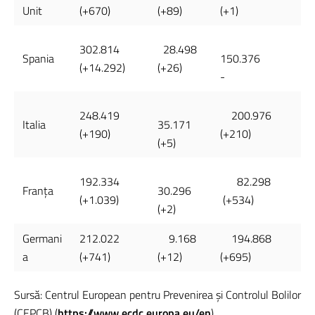
Unit
(+670)
(+89)
(+1)
302.814
28.498
Spania
150.376
(+14.292)
(+26)
-
248.419
200.976
Italia
35.171
(+190)
(+210)
(+5)
192.334
82.298
Franţa
30.296
(+1.039)
(+534)
(+2)
Germani
212.022
9.168
194.868
a
(+741)
(+12)
(+695)
Sursă: Centrul European pentru Prevenirea și Controlul Bolilor
(CEPCB) (
https://www.ecdc.europa.eu/en
)