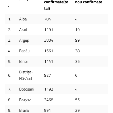
confirmate(to
nou confirmate
.
tal)
1.
Alba
784
4
2.
Arad
1191
19
3.
Argeș
3804
99
4.
Bacău
1661
38
5.
Bihor
1141
35
Bistrița-
6.
927
6
Năsăud
7.
Botoșani
1192
4
8.
Brașov
3468
55
9.
Brăila
991
29