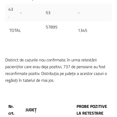
43
-
53
-
.
57895
TOTAL
1345
Distinct de cazurile nou confirmate, în urma retestării
pacienților care erau deja pozitivi, 737 de persoane au fost
reconfirmate pozitiv. Distribuția pe județe a acestor cazuri o
regăsiți în tabelul de mai jos.
Nr.
PROBE POZITIVE
JUDEȚ
crt.
LA RETESTARE