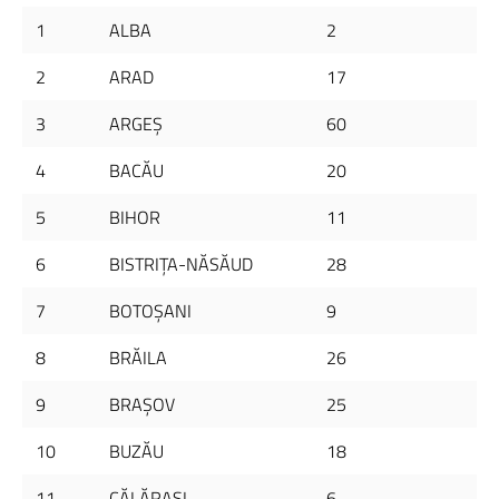
1
ALBA
2
2
ARAD
17
3
ARGEŞ
60
4
BACĂU
20
5
BIHOR
11
6
BISTRIŢA-NĂSĂUD
28
7
BOTOŞANI
9
8
BRĂILA
26
9
BRAŞOV
25
10
BUZĂU
18
11
CĂLĂRAŞI
6