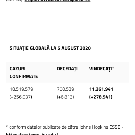
SITUAȚIE GLOBALĂ LA 5 AUGUST 2020
CAZURI
DECEDAȚI
VINDECAȚI
*
CONFIRMATE
18.519.579
700.539
11.361.941
(+256.037)
(+6.813)
(+278.941)
* conform datelor publicate de către Johns Hopkins CSSE -
https://systems.jhu.edu/