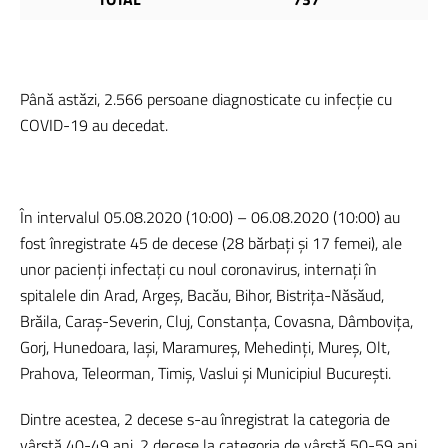
Până astăzi, 2.566 persoane diagnosticate cu infecție cu
COVID-19 au decedat.
În intervalul 05.08.2020 (10:00) – 06.08.2020 (10:00) au
fost înregistrate 45 de decese (28 bărbați și 17 femei), ale
unor pacienți infectați cu noul coronavirus, internați în
spitalele din Arad, Argeș, Bacău, Bihor, Bistrița-Năsăud,
Brăila, Caraș-Severin, Cluj, Constanța, Covasna, Dâmbovița,
Gorj, Hunedoara, Iași, Maramureș, Mehedinți, Mureș, Olt,
Prahova, Teleorman, Timiș, Vaslui și Municipiul București.
Dintre acestea, 2 decese s-au înregistrat la categoria de
vârstă 40-49 ani, 2 decese la categoria de vârstă 50-59 ani,