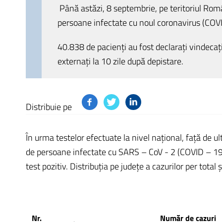
Până astăzi, 8 septembrie, pe teritoriul Rom
persoane infectate cu noul coronavirus (COV
40.838 de pacienți au fost declarați vindecaț
externați la 10 zile după depistare.
Distribuie pe
În urma testelor efectuate la nivel național, față de u
de persoane infectate cu SARS – CoV - 2 (COVID – 19),
test pozitiv. Distribuția pe județe a cazurilor per total ș
Nr.
Număr de cazuri