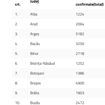
Județ
crt.
confirmate(total)
1.
Alba
1224
2.
Arad
2064
3.
Argeș
5182
4.
Bacău
3250
5.
Bihor
2718
6.
Bistrița-Năsăud
1252
7.
Botoșani
1386
8.
Brașov
4900
9.
Brăila
1903
10.
Buzău
2472