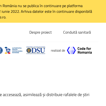
 în România nu se publica în continuare pe platforma
 22 iunie 2022. Arhiva datelor este în continuare disponibilă
.ro.
Despre proiect
Conduită sanitară
realizat de
accesează, asimilează și distribuie rafalele de știri