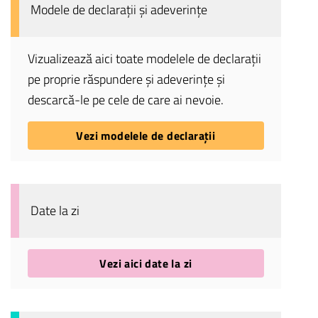
Modele de declarații și adeverințe
Vizualizează aici toate modelele de declarații
pe proprie răspundere și adeverințe și
descarcă-le pe cele de care ai nevoie.
Vezi modelele de declarații
Date la zi
Vezi aici date la zi