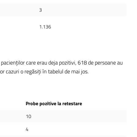
3
1.136
 pacienților care erau deja pozitivi, 618 de persoane au
r cazuri o regăsiți în tabelul de mai jos.
Probe pozitive la retestare
10
4