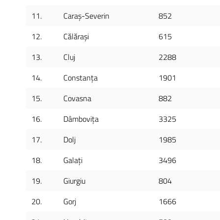
11.
Caraș-Severin
852
12.
Călărași
615
13.
Cluj
2288
14.
Constanța
1901
15.
Covasna
882
16.
Dâmbovița
3325
17.
Dolj
1985
18.
Galați
3496
19.
Giurgiu
804
20.
Gorj
1666