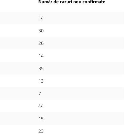
Număr de cazuri nou confirmate
14
30
26
14
35
13
7
44
15
23