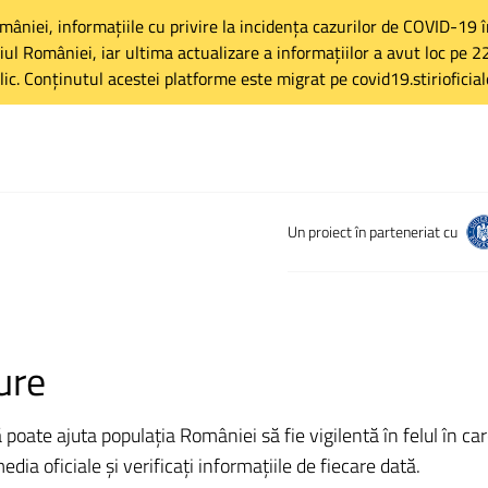
omâniei, informațiile cu privire la incidența cazurilor de COVID-19
toriul României, iar ultima actualizare a informațiilor a avut loc pe
lic. Conținutul acestei platforme este migrat pe covid19.stirioficiale
Un proiect în parteneriat cu
ure
ate ajuta populația României să fie vigilentă în felul în care 
ia oficiale și verificați informațiile de fiecare dată.