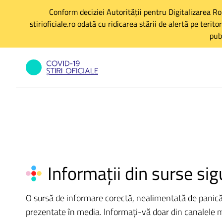
Conform deciziei Autorității pentru Digitalizarea R
stirioficiale.ro odată cu ridicarea stării de alertă pe teri
pub
Informații din surse sig
O sursă de informare corectă, nealimentată de panică po
prezentate în media. Informați-vă doar din canalele med