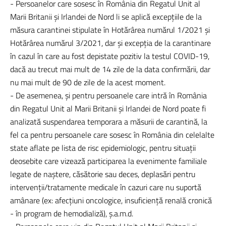
- Persoanelor care sosesc în România din Regatul Unit al
Marii Britanii și Irlandei de Nord li se aplică excepțiile de la
măsura carantinei stipulate în Hotărârea numărul 1/2021 și
Hotărârea numărul 3/2021, dar și excepția de la carantinare
în cazul în care au fost depistate pozitiv la testul COVID-19,
dacă au trecut mai mult de 14 zile de la data confirmării, dar
nu mai mult de 90 de zile de la acest moment.
- De asemenea, și pentru persoanele care intră în România
din Regatul Unit al Marii Britanii și Irlandei de Nord poate fi
analizată suspendarea temporara a măsurii de carantină, la
fel ca pentru persoanele care sosesc în România din celelalte
state aflate pe lista de risc epidemiologic, pentru situații
deosebite care vizează participarea la evenimente familiale
legate de naștere, căsătorie sau deces, deplasări pentru
intervenții/tratamente medicale în cazuri care nu suportă
amânare (ex: afecțiuni oncologice, insuficiență renală cronică
- în program de hemodializă), ș.a.m.d.